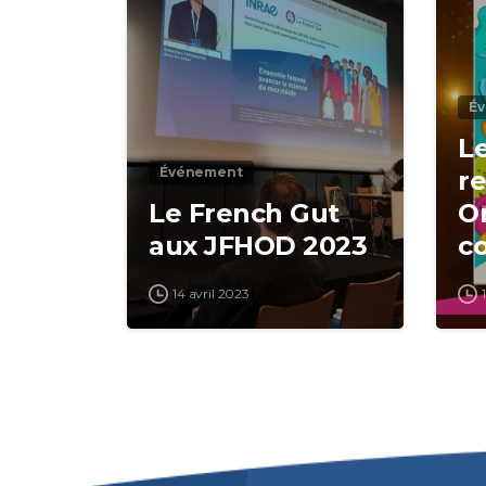
É
L
Événement
re
Le French Gut
O
aux JFHOD 2023
c
se
14 avril 2023
p
p
Fe
C
S