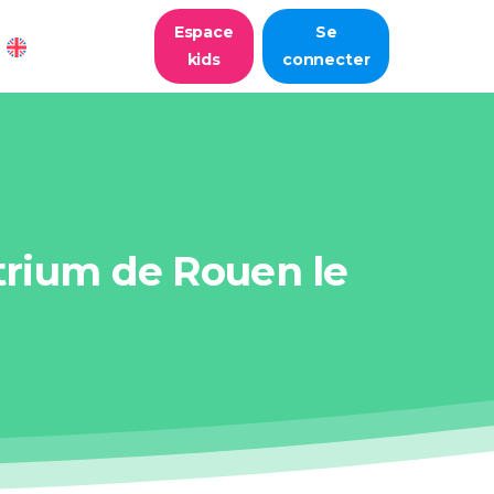
Espace
Se
French Gut
kids
connecter
trium
de
Rouen
le