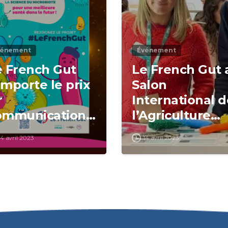
vénement
Événement
e French Gut
Le French Gut 
mporte le prix
Salon
r
International d
ommunication
l’Agriculture
nsibilisation /
2023
14 avril 2023
14 avril 2023
revention santé
ublique au
stival
ommunication
anté