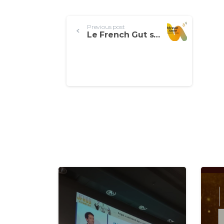
Continue
Previous post
Le French Gut sera à l’exposition Microbiote d’après « le Charme discret de l’intestin » de retour en France en 2022
Reading