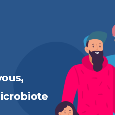
vous,
icrobiote