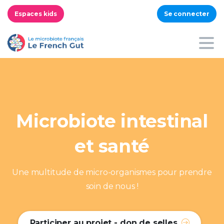
Espaces kids
Se connecter
Microbiote
intestinal
et
santé
Une multitude de micro-organismes pour prendre
soin de nous !
Participer au projet - don de selles