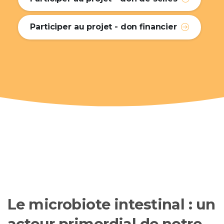
Participer au projet - don financier
Le
microbiote
intestinal
:
un
acteur
primordial
de
notre